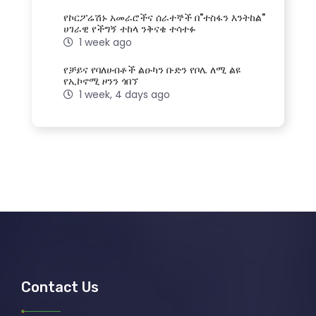
የኮርፖሬሽኑ አመራሮችና ሰራተኞች በ"ተስፋን እንትከል"
ሀገራዊ የችግኝ ተከላ ንቅናቄ ተሳተፉ
1 week ago
የቻይና የባለሀብቶች ልዑካን ቡድን የቦሌ ለሚ ልዩ
የኢኮኖሚ ዞንን ጎበኘ
1 week, 4 days ago
Contact Us