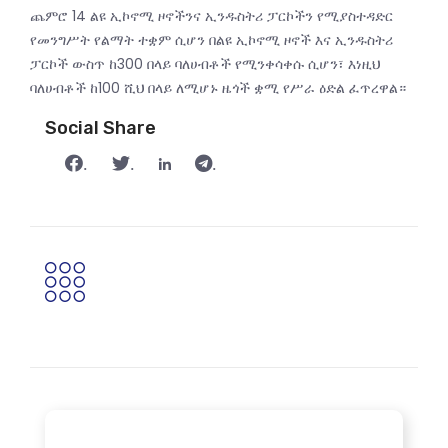
ጨምሮ 14 ልዩ ኢኮኖሚ ዞኖችንና ኢንዱስትሪ ፓርኮችን የሚያስተዳድር
የመንግሥት የልማት ተቋም ሲሆን በልዩ ኢኮኖሚ ዞኖች እና ኢንዱስትሪ
ፓርኮች ውስጥ ከ300 በላይ ባለሀብቶች የሚንቀሳቀሱ ሲሆን፣ እነዚህ
ባለሀብቶች ከ100 ሺህ በላይ ለሚሆኑ ዜጎች ቋሚ የሥራ ዕድል ፈጥረዋል።
Social Share
.
.
.