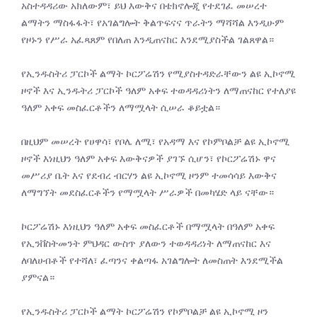
አስተዳዳሪው አክለውም፣ ይህ እውቅና በቴክኖሎጂ የተደገፈ መሠረተ
ልማትን ማስፋፋት፣ የአገልግሎት ቅልጥፍናና ጥራትን ማሻሻል እንዲሁም
የዞኑን የሥራ አፈጻጸም የበለጠ እንዲጠናከር እንደሚያስችል ገልጸዋል።
የኢንዱስትሪ ፓርኮች ልማት ኮርፖሬሽን የሚያስተዳድራቸውን ልዩ ኢኮኖሚ
ዞኖች እና ኢንዱትሪ ፓርኮች ዓለም አቀፍ ተወዳዳሪነትን ለማጠናከር የተለያዩ
ዓለም አቀፍ መስፈርቶችን ለማሟላት ሲሠራ ቆይቷል።
በዚህም መሠረት የሀዋሳ፣ የቦሌ ለሚ፣ የአዳማ እና የኮምቦልቻ ልዩ ኢኮኖሚ
ዞኖች እነዚህን ዓለም አቀፍ እውቅናዎች ያገኙ ሲሆን፣ የኮርፖሬሽኑ ዋና
መሥሪያ ቤት እና የደብረ ብርሃን ልዩ ኢኮኖሚ ዞንም ተመሳሳይ እውቅና
ለማግኘት መደስፈርቶችን የማሟላት ሥራዎች በመካሄድ ላይ ናቸው።
ኮርፖሬሽኑ እነዚህን ዓለም አቀፍ መስፈርቶች በማሟላት በዓለም አቀፍ
የኢንቨስትመንት ምህዳር ውስጥ ያለውን ተወዳዳሪነት ለማጠናከር እና
ለባለሀብቶች የተሻለ፣ ፈጣንና ቀልጣፋ አገልግሎት ለመስጠት እንደሚችል
ያምናል።
የኢንዱስትሪ ፓርኮች ልማት ኮርፖሬሽን የኮምቦልቻ ልዩ ኢኮኖሚ ዞን