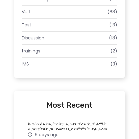
Visit
(88)
Test
(13)
Discussion
(18)
trainings
(2)
IMS
(3)
Most Recent
ኮርፖሬሽኑ ከኢትዮጵያ ኢንተርፕረነርሺፕ ልማት
ኢንስቲትዩት ጋር የመግባቢያ ስምምነት ተፈራረመ
6 days ago