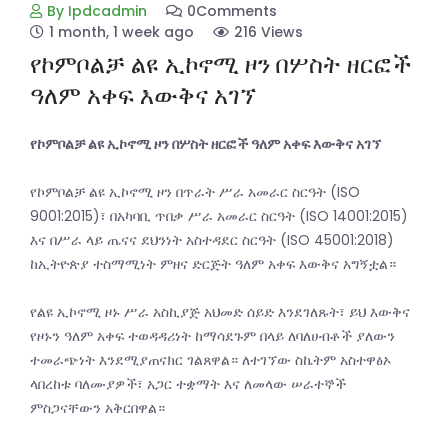
By Ipdcadmin
0Comments
1 month, 1 week ago
216 Views
የኮምቦልቻ ልዩ ኢኮኖሚ ዞን በሦስት ዘርፎች
ዓለም አቀፍ እውቅና አገኘ
የኮምቦልቻ ልዩ ኢኮኖሚ ዞን በሦስት ዘርፎች ዓለም አቀፍ እውቅና አገኘ
የኮምቦልቻ ልዩ ኢኮኖሚ ዞን በጥራት ሥራ አመራር ስርዓት (ISO
9001:2015)፣ በአካባቢ ጥበቃ ሥራ አመራር ስርዓት (ISO 14001:2015)
እና በሥራ ላይ ጤናና ደህንነት አስተዳደር ስርዓት (ISO 45001:2018)
ከኢትዮጵያ ተስማሚነት ምዘና ድርጅት ዓለም አቀፍ እውቅና አግኝቷል።
የልዩ ኢኮኖሚ ዞኑ ሥራ አስኪያጅ አህመድ ሰይድ እንደገለጹት፣ ይህ እውቅና
የዞኑን ዓለም አቀፍ ተወዳዳሪነት ከማሳደጉም በላይ ለባለሀብቶች ያለውን
ተመራጭነት እንደሚያጠናክር ገልጸዋል። ለተገኘው ስኬትም አስተዋፅኦ
ላበረከቱ ባለሙያዎች፣ አጋር ተቋማት እና ለመላው ሠራተኞች
ምስጋናቸውን አቅርበዋል።