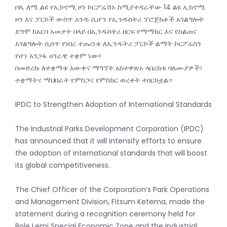
ቦሌ ለሚ ልዩ የኢኮኖሚ ዞን ኮርፖሬሽኑ ከሚያተዳራቸው 14 ልዩ ኢከኖሚ
ዞን እና ፓርኮች ውስጥ አንዱ ሲሆን የኢንዱስትሪ ፕሮጀክቶች አገልግሎት
ደግሞ ከአርባ አመታት በላይ በኢንዱስትሪ ዘርፍ የማማከር እና የስልጠና
አገልግሎት ሲሰጥ የነበረ ተጠሪነቱ ለኢንዱትሪ ፓርኮች ልማት ኮርፖሬስን
የሆነ አንጋፋ ሀገራዊ ተቋም ነው፡፡
በመድረኩ ለተቋማቱ እውቀና ማግኘት አስተዋጽኦ ላበረከቱ ባለሙያዎች፣
ተቋማትና ማህበራት የምስጋና የምስክር ወረቀት ተበርክቷል።
IPDC to Strengthen Adoption of International Standards
The Industrial Parks Development Corporation (IPDC)
has announced that it will intensify efforts to ensure
the adoption of international standards that will boost
its global competitiveness.
The Chief Officer of the Corporation’s Park Operations
and Management Division, Fitsum Ketema, made the
statement during a recognition ceremony held for
Bole Lemi Special Economic Zone and the Industrial