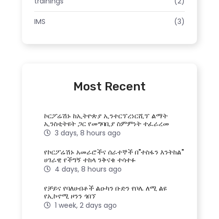
trainings
(2)
IMS
(3)
Most Recent
ኮርፖሬሽኑ ከኢትዮጵያ ኢንተርፕረነርሺፕ ልማት
ኢንስቲትዩት ጋር የመግባቢያ ስምምነት ተፈራረመ
3 days, 8 hours ago
የኮርፖሬሽኑ አመራሮችና ሰራተኞች በ"ተስፋን እንትከል"
ሀገራዊ የችግኝ ተከላ ንቅናቄ ተሳተፉ
4 days, 8 hours ago
የቻይና የባለሀብቶች ልዑካን ቡድን የቦሌ ለሚ ልዩ
የኢኮኖሚ ዞንን ጎበኘ
1 week, 2 days ago