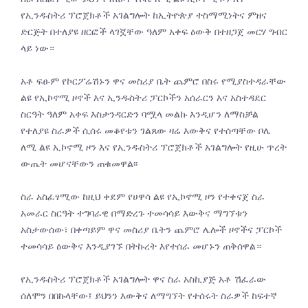
የኢንዱስትሪ ፕሮጀክቶች አገልግሎት ከኢትዮጵያ ተስማሚነትና ምዘና
ድርጅት በተለያዩ ዘርፎች ላገኟቸው ዓለም አቀፍ ዕውቅ በተዘጋጀ መርሃ ግብር
ላይ ነው።
አቶ ፍፁም የኮርፖሬሽኑን ዋና መስሪያ ቤት ጨምሮ በስሩ የሚያስተዳራቸው
ልዩ የኢኮኖሚ ዞኖች እና ኢንዱስትሪ ፓርኮችን አሰራርን እና አስተዳደር
ስርዓት ዓለም አቀፍ እስታንዳርድን ባሟላ መልኩ እንዲሆን ለማስቻል
የተለያዩ ስራዎች ሲሰሩ መቆየቱን ገልጸው ዛሬ እውቅና የተሰጣቸው ቦሌ
ለሚ ልዩ ኢኮኖሚ ዞን እና የኢንዱስትሪ ፕሮጀክቶች አገልግሎት የዚሁ ጥረት
ውጤት መሆናቸውን ጠቁመዋል፡፡
ስራ አስፈፃሚው ከዚህ ቀደም የሀዋሳ ልዩ የኢኮኖሚ ዞን የተቀናጀ ስራ
አመራር ስርዓት ተግባራዊ በማድረጉ ተመሳሳይ እውቅና ማግኘቱን
አስታውሰው፣ በቀጣይም ዋና መስሪያ ቤትን ጨምሮ ሌሎች ዞኖችና ፓርኮች
ተመሳሳይ ዕውቅና እንዲያገኙ በትኩረት እየተሰራ መሆኑን ጠቅሰዋል።
የኢንዱስትሪ ፕሮጀክቶች አገልግሎት ዋና ስራ አስኪያጅ አቶ ሽፈራው
ሰለሞን በበኩላቸው፤ ይህንን እውቅና ለማግኘት የተሰሩት ስራዎች ከፍተኛ