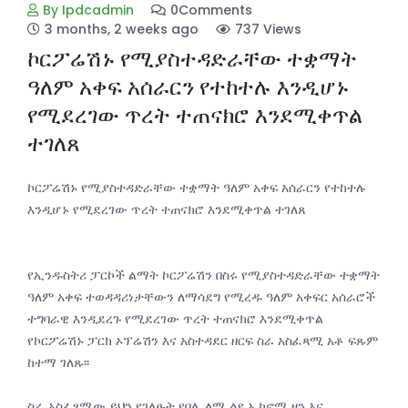
By Ipdcadmin
0Comments
3 months, 2 weeks ago
737 Views
ኮርፖሬሽኑ የሚያስተዳድራቸው ተቋማት
ዓለም አቀፍ አሰራርን የተከተሉ እንዲሆኑ
የሚደረገው ጥረት ተጠናክሮ እንደሚቀጥል
ተገለጸ
ኮርፖሬሽኑ የሚያስተዳድራቸው ተቋማት ዓለም አቀፍ አሰራርን የተከተሉ
እንዲሆኑ የሚደረገው ጥረት ተጠናክሮ እንደሚቀጥል ተገለጸ
የኢንዱስትሪ ፓርኮች ልማት ኮርፖሬሽን በስሩ የሚያስተዳድራቸው ተቋማት
ዓለም አቀፍ ተወዳዳሪነታቸውን ለማሳደግ የሚረዱ ዓለም አቀፍር አሰራሮች
ተግባራዊ እንዲደረጉ የሚደረገው ጥረት ተጠናክሮ እንደሚቀጥል
የኮርፖሬሽኑ ፓርክ ኦፕሬሽን እና አስተዳደር ዘርፍ ስራ አስፈጻሚ አቶ ፍጹም
ከተማ ገለጹ፡፡
ስራ አስፈፃሚው ይህን የገለፁት የቦሌ ለሚ ልዩ ኢኮኖሚ ዞን እና