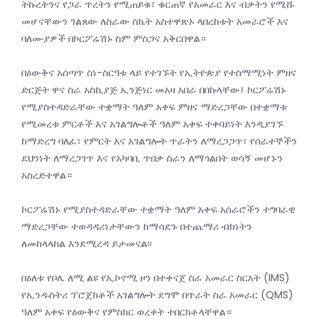
ትኩረትንና የጋራ ጥረትን የሚጠይቁ፣ ቁርጠኛ የአመራር እና ብቃትን የሚሹ
መሆናቸውን ገልጸው ለስራው ስኬት አስተዋጽኦ ላበረከቱት አመራሮች እና
ባለሙያዎች በኮርፖሬሽኑ ስም ምስጋና አቅርበዋል።
በዕውቅና አሰጣጥ ስነ-ስርዓቱ ላይ የተገኙት የኢትዮጵያ የተስማሚነት ምዘና
ድርጅት ዋና ስራ አስኪያጅ ኢንጅነር መአዛ አበራ በበኩላቸው፤ ኮርፖሬሽኑ
የሚያስተዳድራቸው ተቋማት ዓለም አቀፍ ምዘና ማድረጋቸው በተቋማቱ
የሚመረቱ ምርቶች እና አገልግሎቶች ዓለም አቀፍ ተቀባይነት እንዲያገኙ
ከማድረግ ባለፈ፣ የምርት እና አገልግሎት ጥራትን ለማረጋጋጥ፣ የሰራተኞችን
ደህንነት ለማረጋገጥ እና የአካባቢ ጥበቃ ስራን ለማጎልበት ወሳኝ መሆኑን
አስረድተዋል።
ኮርፖሬሽኑ የሚያስተዳድራቸው ተቋማት ዓለም አቀፍ አሰራሮችን ተግባራዊ
ማድረጋቸው ተወዳዳሪነታቸውን ከማሳደጉ በተጨማሪ ብክነትን
ለመከላላከል እንደሚረዳ ይታመናል፡፡
በዕለቱ የቦሌ ለሚ ልዩ የኢኮኖሚ ዞን በተቀናጀ ስራ አመራር ስርአት (IMS)
የኢንዱስትሪ ፕሮጀክቶች አገልግሎት ደግሞ በጥራት ስራ አመራር (QMS)
ዓለም አቀፍ የዕውቅና የምስክር ወረቀት ተበርክቶላቸዋል።