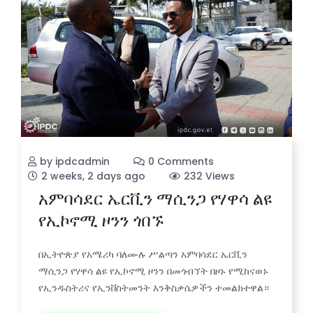
by ipdcadmin
0 Comments
2 weeks, 2 days ago
232 Views
አምባሳደር ኤርቪን ማሲንጋ የሃዋሳ ልዩ
የኢኮኖሚ ዞንን ጎበኙ
በኢትዮጵያ የአሜሪካ ባለሙሉ ሥልጣን አምባሳደር ኤርቪን
ማሲንጋ የሃዋሳ ልዩ የኢኮኖሚ ዞንን በመጎብኘት በዞኑ የሚከናወኑ
የኢንዱስትሪና የኢንቨስትመንት እንቅስቃሴዎችን ተመልክተዋል።