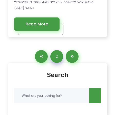
ማስመዝገቡን የኮርፖሬሽኑ ዋና ሥራ አስፈጻሚ ፍሰሃ ይታገሱ
(ዶ/ር) ገለጹ።
Read More
2
Search