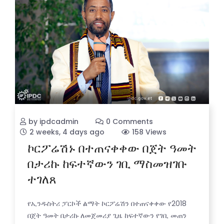
by ipdcadmin
0 Comments
2 weeks, 4 days ago
158 Views
ኮርፖሬሽኑ በተጠናቀቀው በጀት ዓመት
በታሪኩ ከፍተኛውን ገቢ ማስመዝገቡ
ተገለጸ
የኢንዱስትሪ ፓርኮች ልማት ኮርፖሬሽን በተጠናቀቀው የ2018
በጀት ዓመት በታሪኩ ለመጀመሪያ ጊዜ ከፍተኛውን የገቢ መጠን