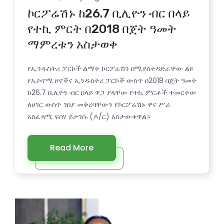
ኮርፖሬሽኑ ከ26.7 ቢሊዮን ብር በላይ
የተኪ ምርት በ2018 በጀት ዓመት
ማምረቱን አስታወቀ
የኢንዱስትሪ ፓርኮች ልማት ኮርፖሬሽን በሚያስተዳድራቸው ልዩ
የኢኮኖሚ ዞኖችና ኢንዱስትሪ ፓርኮች ውስጥ በ2018 በጀት ዓመት
ከ26.7 ቢሊዮን ብር በላይ ዋጋ ያላቸው የተኪ ምርቶች ተመርተው
ለሀገር ውስጥ ገበያ መቅረባቸውን የኮርፖሬሽኑ ዋና ሥራ
አስፈጻሚ ፍሰሃ ይታገሱ (ዶ/ር) አስታውቀዋል።
Read More