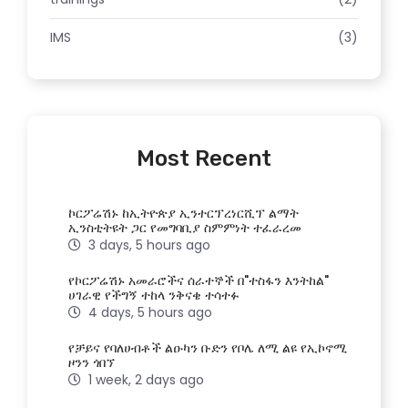
IMS
(3)
Most Recent
ኮርፖሬሽኑ ከኢትዮጵያ ኢንተርፕረነርሺፕ ልማት
ኢንስቲትዩት ጋር የመግባቢያ ስምምነት ተፈራረመ
3 days, 5 hours ago
የኮርፖሬሽኑ አመራሮችና ሰራተኞች በ"ተስፋን እንትከል"
ሀገራዊ የችግኝ ተከላ ንቅናቄ ተሳተፉ
4 days, 5 hours ago
የቻይና የባለሀብቶች ልዑካን ቡድን የቦሌ ለሚ ልዩ የኢኮኖሚ
ዞንን ጎበኘ
1 week, 2 days ago